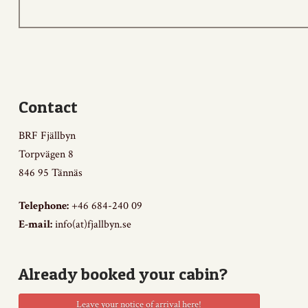
Contact
BRF Fjällbyn
Torpvägen 8
846 95 Tännäs
Telephone:
+46 684-240 09
E-mail:
info(at)fjallbyn.se
Already booked your cabin?
Leave your notice of arrival here!